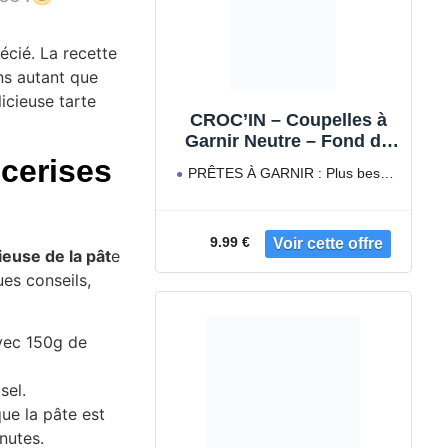
écié. La recette
ns autant que
icieuse tarte
CROC’IN – Coupelles à
Garnir Neutre – Fond de
Tarte Pour Pâtisserie ou
 cerises
PRÊTES À GARNIR : Plus besoin
Apéritif – Confection
de moule à tarte
Artisanale & Vegan – 24
pièces
9.99 €
ieuse de la pât
e
ues conseils,
vec 150g de
sel.
ue la pâte est
nutes.