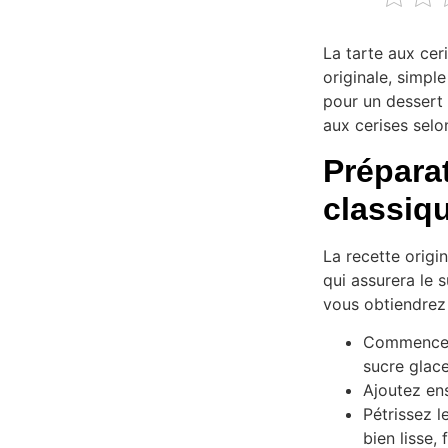
La tarte aux cer
originale, simpl
pour un dessert
aux cerises selon
Préparat
classiq
La recette origi
qui assurera le 
vous obtiendrez u
Commencez 
sucre glace
Ajoutez ens
Pétrissez l
bien lisse,