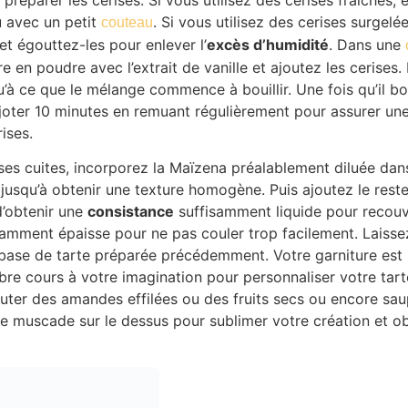
u avec un petit
. Si vous utilisez des cerises surgel
couteau
et égouttez-les pour enlever l’
excès d’humidité
. Dans une
e en poudre avec l’extrait de vanille et ajoutez les cerises.
à ce que le mélange commence à bouillir. Une fois qu’il bou
ijoter 10 minutes en remuant régulièrement pour assurer un
ises.
ises cuites, incorporez la Maïzena préalablement diluée dan
usqu’à obtenir une texture homogène. Puis ajoutez le reste 
d’obtenir une
consistance
suffisamment liquide pour recouvr
samment épaisse pour ne pas couler trop facilement. Laissez
a base de tarte préparée précédemment. Votre garniture est
libre cours à votre imagination pour personnaliser votre tart
uter des amandes effilées ou des fruits secs ou encore sa
e muscade sur le dessus pour sublimer votre création et ob