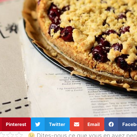
Pinterest
Twitter
Email
Faceb
😉 Dites-nous ce que vous en avez pen