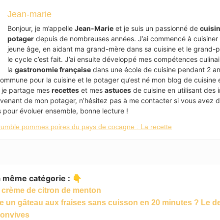
Jean-marie
Bonjour, je m’appelle
Jean-Marie
et je suis un passionné de
cuisi
potager
depuis de nombreuses années. J’ai commencé à cuisiner
jeune âge, en aidant ma grand-mère dans sa cuisine et le grand-pè
le cycle c’est fait. J’ai ensuite développé mes compétences culina
la
gastronomie française
dans une école de cuisine pendant 2 an
ommune pour la cuisine et le potager qu’est né mon blog de cuisine 
je partage mes
recettes
et mes
astuces
de cuisine en utilisant des 
ovenant de mon potager, n’hésitez pas à me contacter si vous avez 
 pour évoluer ensemble, bonne lecture !
umble pommes poires du pays de cocagne : La recette
la même catégorie : 👇
a crème de citron de menton
 un gâteau aux fraises sans cuisson en 20 minutes ? Le de
convives