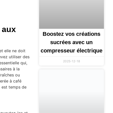
e aux
Boostez vos créations
sucrées avec un
compresseur électrique
t elle ne doit
evez utiliser des
2025-12-18
ssentielle qui,
saires à la
fraîches ou
lerée à café
il est temps de
équeutez-les et