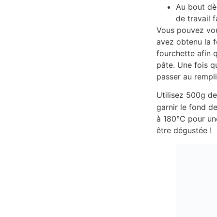
Au bout dès
de travail f
Vous pouvez vous
avez obtenu la f
fourchette afin q
pâte. Une fois q
passer au rempli
Utilisez 500g d
garnir le fond d
à 180°C pour une
être dégustée !