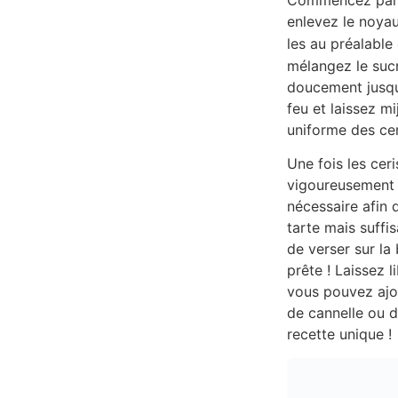
enlevez le noya
les au préalable 
mélangez le sucr
doucement jusqu’
feu et laissez m
uniforme des cer
Une fois les cer
vigoureusement j
nécessaire afin 
tarte mais suffi
de verser sur l
prête ! Laissez 
vous pouvez ajo
de cannelle ou d
recette unique !