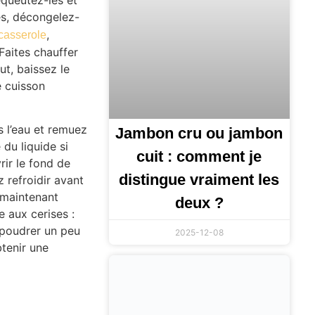
ées, décongelez-
,
casserole
 Faites chauffer
t, baissez le
e cuisson
s l’eau et remuez
Jambon cru ou jambon
du liquide si
cuit : comment je
ir le fond de
distingue vraiment les
 refroidir avant
 maintenant
deux ?
e aux cerises :
upoudrer un peu
2025-12-08
tenir une