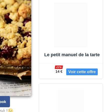
Le petit manuel de la tarte
-22%
14 €
ook
sé !😉