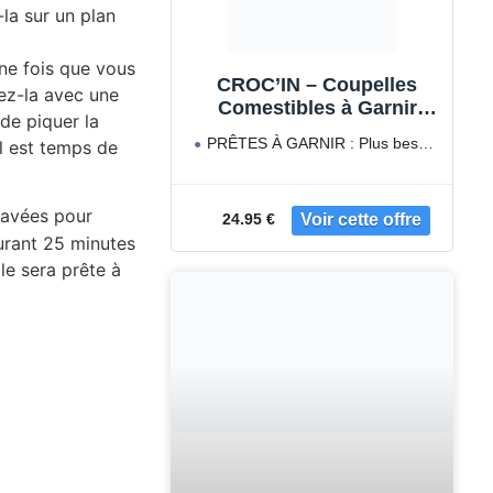
la sur un plan
ne fois que vous
CROC’IN – Coupelles
ez-la avec une
Comestibles à Garnir
 de piquer la
Gold – Fond de Tarte Pour
PRÊTES À GARNIR : Plus besoin
il est temps de
Pâtisserie ou Apéritif –
de moule à tarte
Confection Artisanale &
Vegan – 60 pièces
avées pour
24.95 €
durant 25 minutes
le sera prête à