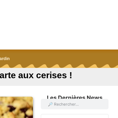
ardin
tarte aux cerises !
Les Dernières News