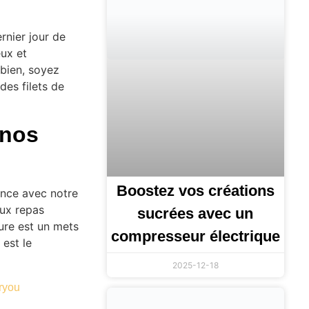
rnier jour de
eux et
 bien, soyez
des filets de
 nos
Boostez vos créations
ance avec notre
aux repas
sucrées avec un
nure est un mets
compresseur électrique
 est le
2025-12-18
ryou