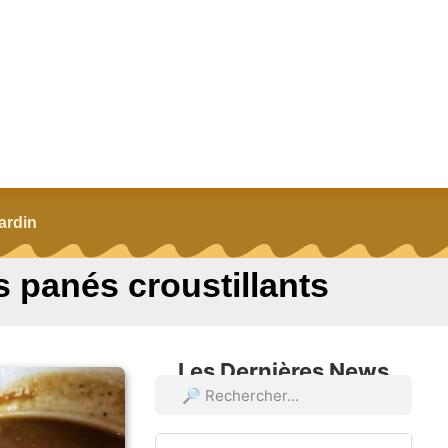
ardin
s panés croustillants
Les Dernières News