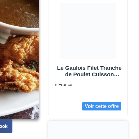
Le Gaulois Filet Tranche
de Poulet Cuisson
Express sans OGM 0.28
France
kg
poulet
sans ogm
filet…
ook