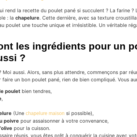
ui rend la recette du poulet pané si succulent ? La farine ? 
le : la
chapelure
. Cette dernière, avec sa texture croustill
au poulet une touche unique et irrésistible. Un véritable ré
ont les ingrédients pour un p
ussi ?
 Moi aussi. Alors, sans plus attendre, commençons par réu
r faire un bon poulet pané, rien de bien compliqué. Vous au
 de poulet
bien tendres,
e
,
elure
(Une
si possible),
chapelure maison
du poivre
pour assaisonner à votre convenance,
’olive
pour la cuisson.
ssaire réunis, vous êtes prêt à conquérir la cuisine avec vot