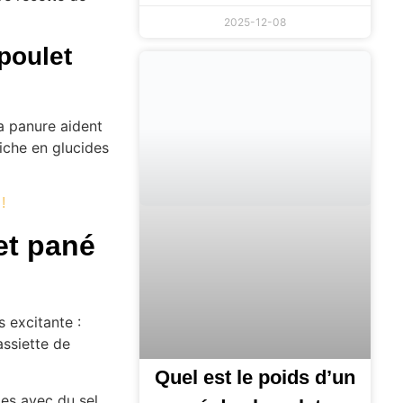
2025-12-08
poulet
a panure aident
riche en glucides
!
et pané
 excitante :
ssiette de
Quel est le poids d’un
es avec du sel