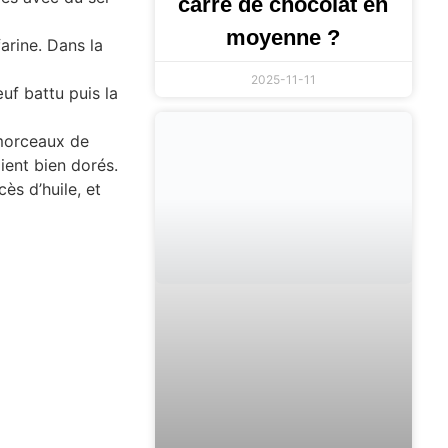
carré de chocolat en
moyenne ?
arine. Dans la
2025-11-11
uf battu puis la
s morceaux de
ient bien dorés.
ès d’huile, et