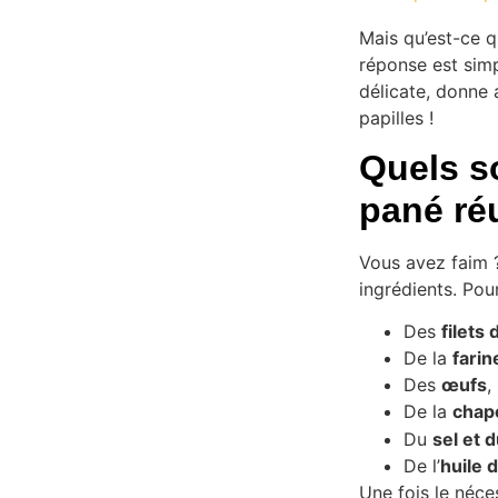
Mais qu’est-ce q
réponse est simp
délicate, donne 
papilles !
Quels s
pané ré
Vous avez faim ?
ingrédients. Pou
Des
filets
De la
farin
Des
œufs
,
De la
chap
Du
sel et 
De l’
huile d
Une fois le néce