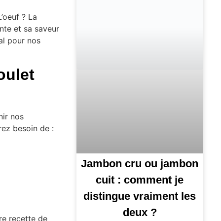
L’oeuf ? La
ante et sa saveur
gal pour nos
oulet
nir nos
rez besoin de :
Jambon cru ou jambon
cuit : comment je
distingue vraiment les
deux ?
re recette de