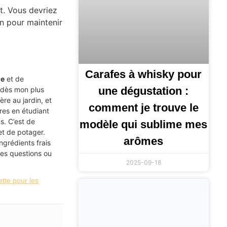
t. Vous devriez
n pour maintenir
Carafes à whisky pour
ne
et de
une dégustation :
 dès mon plus
re au jardin, et
comment je trouve le
ires en étudiant
s. C’est de
modèle qui sublime mes
et de potager.
arômes
ingrédients frais
des questions ou
2025-09-18
ette pour les