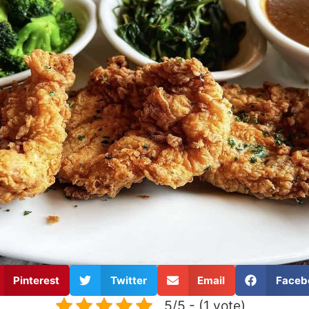
Pinterest
Twitter
Email
Faceb
5/5 - (1 vote)