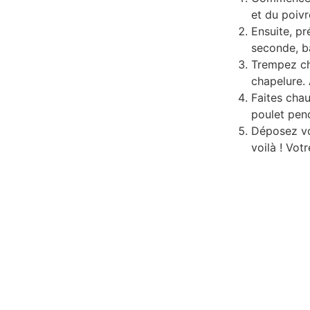
et du poivr
Ensuite, pr
seconde, ba
Trempez ch
chapelure.
Faites chau
poulet pend
Déposez 
voilà ! Vot