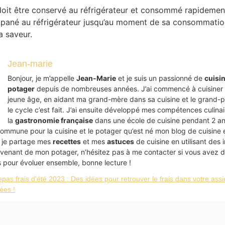
doit être conservé au réfrigérateur et consommé rapidemen
t pané au réfrigérateur jusqu’au moment de sa consommatio
a saveur.
Jean-marie
Bonjour, je m’appelle
Jean-Marie
et je suis un passionné de
cuisi
potager
depuis de nombreuses années. J’ai commencé à cuisiner
jeune âge, en aidant ma grand-mère dans sa cuisine et le grand-pè
le cycle c’est fait. J’ai ensuite développé mes compétences culina
la
gastronomie française
dans une école de cuisine pendant 2 an
ommune pour la cuisine et le potager qu’est né mon blog de cuisine 
je partage mes
recettes
et mes
astuces
de cuisine en utilisant des 
ovenant de mon potager, n’hésitez pas à me contacter si vous avez 
 pour évoluer ensemble, bonne lecture !
pas frais d'été 2023 : Des idées pour retrouver le frais dans votre assi
ées !