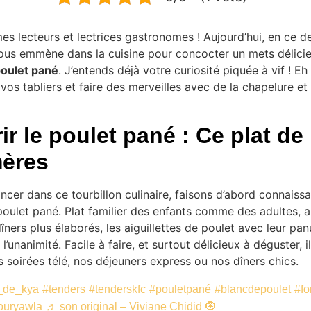
es lecteurs et lectrices gastronomes ! Aujourd’hui, en ce de
 vous emmène dans la cuisine pour concocter un mets délici
oulet pané
. J’entends déjà votre curiosité piquée à vif ! Eh
 vos tabliers et faire des merveilles avec de la chapelure et 
r le poulet pané : Ce plat de
ères
ncer dans ce tourbillon culinaire, faisons d’abord connaiss
e poulet pané. Plat familier des enfants comme des adultes, 
îners plus élaborés, les aiguillettes de poulet avec leur pa
 l’unanimité. Facile à faire, et surtout délicieux à déguster, il
soirées télé, nos déjeuners express ou nos dîners chics.
_de_kya
#tenders
#tenderskfc
#pouletpané
#blancdepoulet
#fo
ouryawla
♬ son original – Viviane Chidid 🧿