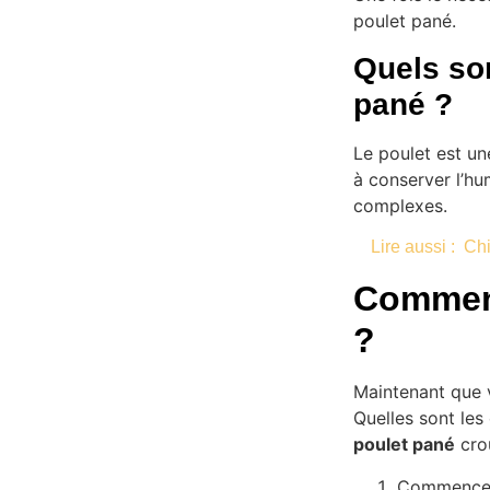
poulet pané.
Quels son
pané ?
Le poulet est un
à conserver l’hu
complexes.
Lire aussi :
Chi
Comment
?
Maintenant que v
Quelles sont les
poulet pané
crou
Commencez 