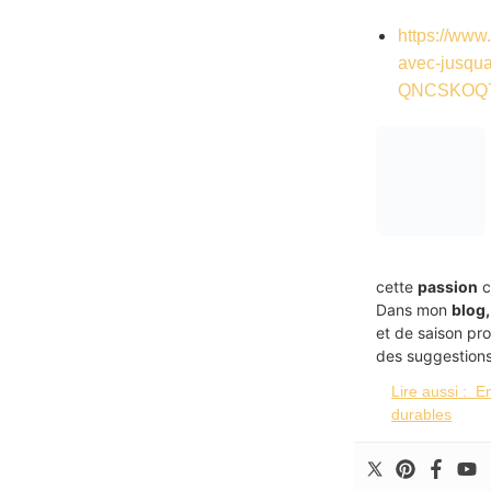
https://www
avec-jusqua
QNCSKOQ7
cette
passion
c
Dans mon
blog,
et de saison pr
des suggestions
Lire aussi :
Em
durables