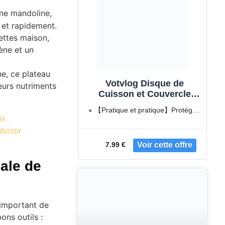
une mandoline,
 et rapidement.
ettes maison,
ène et un
ne, ce plateau
Votvlog Disque de
eurs nutriments
Cuisson et Couvercle
Protection des Lames
【Pratique et pratique】Protégez
pour Thermomix TM5 TM6
ix
les ingrédients des couteaux
TM31 Accessoires
dvisor
tranchants, garantissez l'intégrité
Thermomix Couvercle de
7.99 €
Couteau Cache Lame
pour Cuisson Lente et
male de
sous-Vide, Gris
t important de
ons outils :