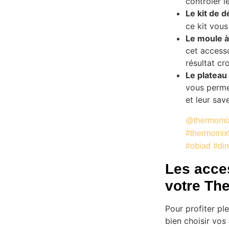
contrôler l
Le kit de 
ce kit vous
Le moule à
cet accesso
résultat cro
Le plateau
vous permet
et leur save
@thermomix.
#thermomix
#obiad
#din
Les acces
votre Th
Pour profiter pl
bien choisir vos