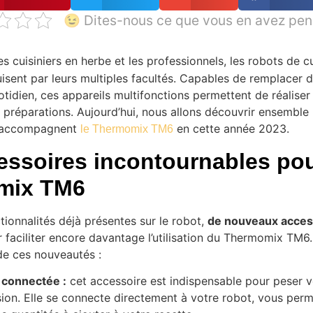
😉 Dites-nous ce que vous en avez pen
es cuisiniers en herbe et les professionnels, les robots de c
isent par leurs multiples facultés. Capables de remplacer
otidien, ces appareils multifonctions permettent de réalise
 préparations. Aujourd’hui, nous allons découvrir ensemble
i accompagnent
en cette année 2023.
le Thermomix TM6
essoires incontournables pou
mix TM6
tionnalités déjà présentes sur le robot,
de nouveaux acces
faciliter encore davantage l’utilisation du Thermomix TM6. 
de ces nouveautés :
 connectée :
cet accessoire est indispensable pour peser v
ion. Elle se connecte directement à votre robot, vous perm