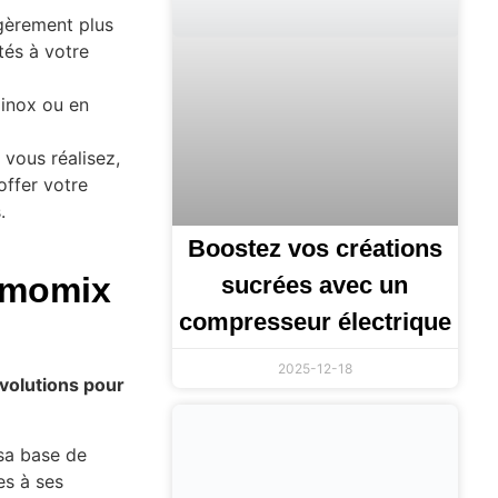
gèrement plus
tés à votre
 inox ou en
 vous réalisez,
offer votre
.
Boostez vos créations
rmomix
sucrées avec un
compresseur électrique
2025-12-18
volutions pour
sa base de
es à ses