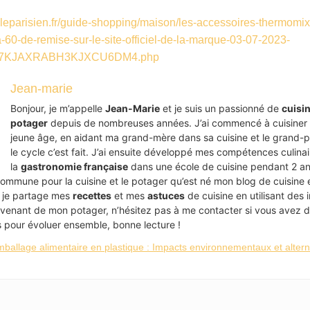
.leparisien.fr/guide-shopping/maison/les-accessoires-thermomix-
-60-de-remise-sur-le-site-officiel-de-la-marque-03-07-2023-
KJAXRABH3KJXCU6DM4.php
Jean-marie
Bonjour, je m’appelle
Jean-Marie
et je suis un passionné de
cuisi
potager
depuis de nombreuses années. J’ai commencé à cuisiner
jeune âge, en aidant ma grand-mère dans sa cuisine et le grand-pè
le cycle c’est fait. J’ai ensuite développé mes compétences culina
la
gastronomie française
dans une école de cuisine pendant 2 an
ommune pour la cuisine et le potager qu’est né mon blog de cuisine 
je partage mes
recettes
et mes
astuces
de cuisine en utilisant des 
ovenant de mon potager, n’hésitez pas à me contacter si vous avez 
 pour évoluer ensemble, bonne lecture !
ballage alimentaire en plastique : Impacts environnementaux et altern