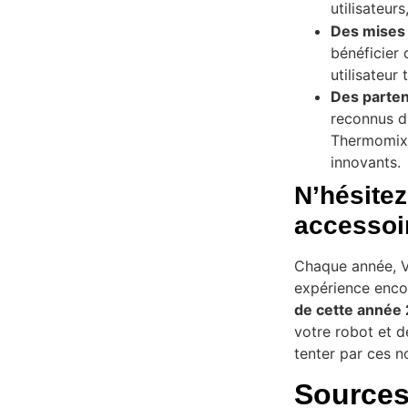
utilisateurs
Des mises à
bénéficier 
utilisateur
Des parten
reconnus d
Thermomix 
innovants.
N’hésitez
accessoi
Chaque année, V
expérience encor
de cette année
votre robot et d
tenter par ces n
Source