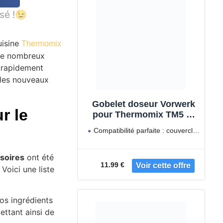
sé !😉
uisine
Thermomix
 de nombreux
r rapidement
 les nouveaux
Gobelet doseur Vorwerk
r le
pour Thermomix TM5 et
TM6 - Accessoires -
Compatibilité parfaite : couvercle
Résistant à la chaleur et
pour accessoires Thermomix TM6
au froid, couvercle avec
et TM5.
50 et 100 ml marqués
soires
ont été
11.99 €
Voici une liste
os ingrédients
ettant ainsi de