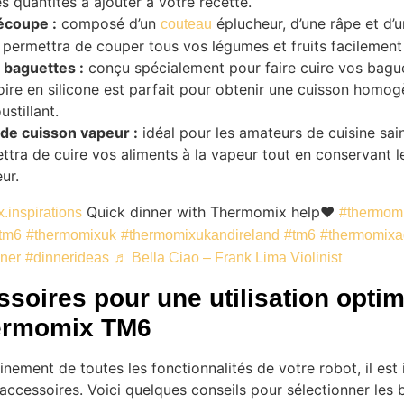
es quantités à ajouter à votre recette.
découpe :
composé d’un
éplucheur, d’une râpe et d’
couteau
 permettra de couper tous vos légumes et fruits facilement
 baguettes :
conçu spécialement pour faire cuire vos bagu
ire en silicone est parfait pour obtenir une cuisson homog
ustillant.
 de cuisson vapeur :
idéal pour les amateurs de cuisine sai
tra de cuire vos aliments à la vapeur tout en conservant l
ur.
Quick dinner with Thermomix help❤️
inspirations
#thermom
tm6
#thermomixuk
#thermomixukandireland
#tm6
#thermomixa
ner
#dinnerideas
♬ Bella Ciao – Frank Lima Violinist
soires pour une utilisation opti
ermomix TM6
einement de toutes les fonctionnalités de votre robot, il es
 accessoires. Voici quelques conseils pour sélectionner les b