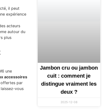
té, il peut
 une expérience
des acteurs
tème autour du
s plus
x
Jambon cru ou jambon
TM6 une
cuit : comment je
ux accessoires
 offertes par
distingue vraiment les
t laissez-vous
deux ?
2025-12-08