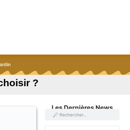
ardin
choisir ?
Les Dernières News