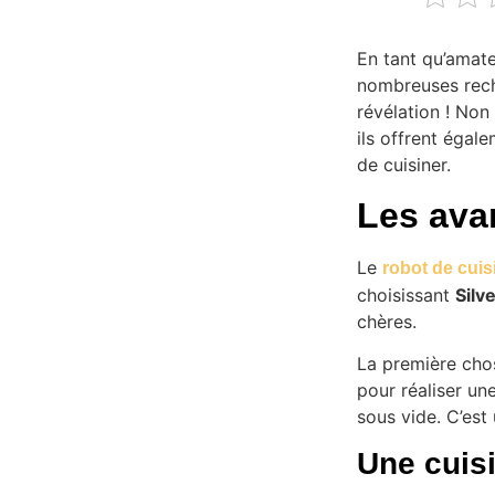
En tant qu’amate
nombreuses rech
révélation ! Non
ils offrent égal
de cuisiner.
Les ava
Le
robot de cuis
choisissant
Silv
chères.
La première chos
pour réaliser une
sous vide. C’est
Une cuis