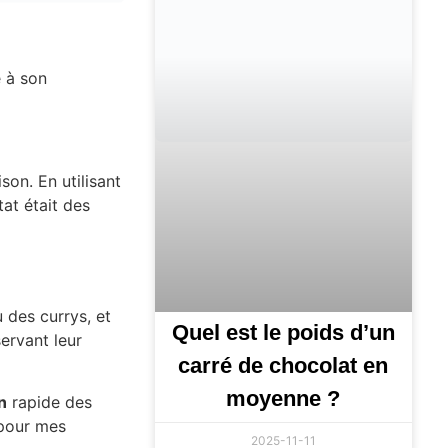
 à son
on. En utilisant
tat était des
u des currys, et
Quel est le poids d’un
servant leur
carré de chocolat en
moyenne ?
n
rapide des
 pour mes
2025-11-11