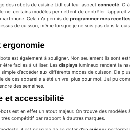
e des robots de cuisine Lidl est leur aspect
connecté
. Grâ
rne, certains modèles permettent de contrôler l’appareil v
 smartphone. Cela m’a permis de
programmer mes recette
cessus de cuisson, même lorsque je ne suis pas dans la cuis
t ergonomie
bots est également à souligner. Non seulement ils sont esth
être faciles à utiliser. Les
displays
lumineux rendent la na
est simple d’accéder aux différents modes de cuisson. De plus
e de ces appareils a été un vrai plus pour moi. J’ai pu co
tendre des semaines.
et accessibilité
obots est en effet un atout majeur. On trouve des modèles à
t très compétitif par rapport à d’autres marques.
odeste, il est possible de se doter d’un
cuiseur
performan