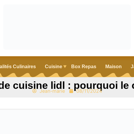
alités Culinaires
Cuisine
Box Repas
Maison
J
e cuisine lidl : pourquoi le 
Jean-marie
08/11/2024