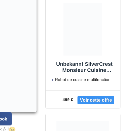
Unbekannt SilverCrest
Monsieur Cuisine
Connect Robot-cuiseur
Robot de cuisine multifonction
avec accessoires
Monsieur Cuisine Connect, de
standards Weiß
Silvercrest
499 €
Marque
ook
sé !😉