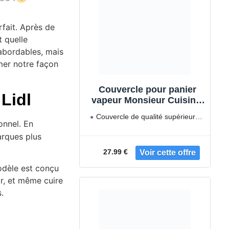
rfait. Après de
et quelle
 abordables, mais
mer notre façon
Couvercle pour panier
Lidl
vapeur Monsieur Cuisine,
édition plus, connect,
Couvercle de qualité supérieure :
connect trend et smart -
onnel. En
Ce couvercle pour le panier
Varoma
arques plus
27.99 €
dèle est conçu
ir, et même cuire
.