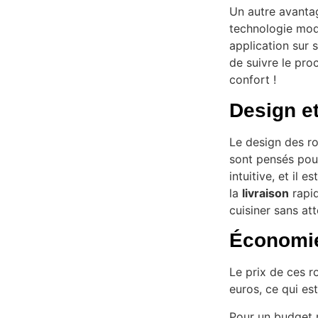
Un autre avantag
technologie mode
application sur
de suivre le pro
confort !
Design e
Le design des ro
sont pensés pour 
intuitive, et il 
la
livraison
rapid
cuisiner sans at
Économie 
Le prix de ces r
euros, ce qui es
Pour un budget m