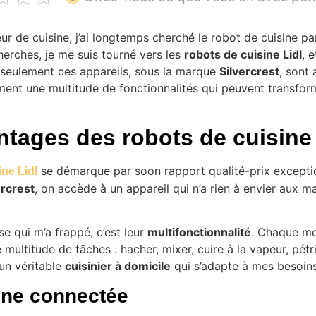
ur de cuisine, j’ai longtemps cherché le robot de cuisine pa
erches, je me suis tourné vers les
robots de cuisine Lidl
, 
 seulement ces appareils, sous la marque
Silvercrest
, sont
ement une multitude de fonctionnalités qui peuvent transfor
ntages des robots de cuisine 
se démarque par soon rapport qualité-prix excepti
ine Lidl
ercrest
, on accède à un appareil qui n’a rien à envier aux m
e qui m’a frappé, c’est leur
multifonctionnalité
. Chaque mo
 multitude de tâches : hacher, mixer, cuire à la vapeur, pétr
 un véritable
cuisinier à domicile
qui s’adapte à mes besoins
ine connectée