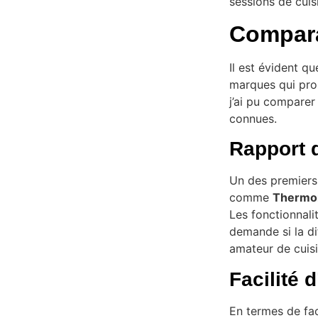
sessions de cuis
Compara
Il est évident q
marques qui prop
j’ai pu comparer
connues.
Rapport q
Un des premiers 
comme
Thermo
Les fonctionnali
demande si la di
amateur de cuisi
Facilité d
En termes de faci