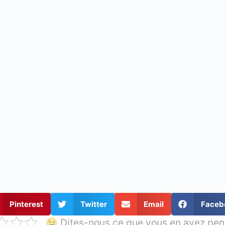
Pinterest
Twitter
Email
Faceb
😉 Dites-nous ce que vous en avez pen