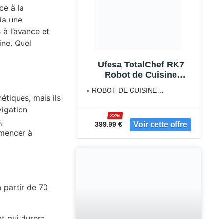
ce à la
ia une
s
à l’avance et
ine. Quel
Ufesa TotalChef RK7
Robot de Cuisine
Multifonctions Inteligent,
ROBOT DE CUISINE
WIFI, 30 Fonctions, 4.5L,
étiques, mais ils
INTELIGENT. Robot de cuisine
Écran Tactile 7 Pouces,
vigation
multifonctions inteligent RK7
Balance Integrée, Livre de
-33%
,
399.99 €
Recettes Interactif, Argent
mmencer à
/ Blanc
 partir de 70
t qui durera