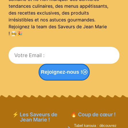
tendances culinaires, des menus appétissants,
des recettes exclusives, des produits
irrésistibles et nos astuces gourmandes.
Rejoignez la team des Saveurs de Jean Marie
! 🧑‍🍳
🎉
Rejoignez-nous !
⚡ Les Saveurs de
🔥 Coup de cœur !
Jean Marie !
Tabel karouia : découvrez