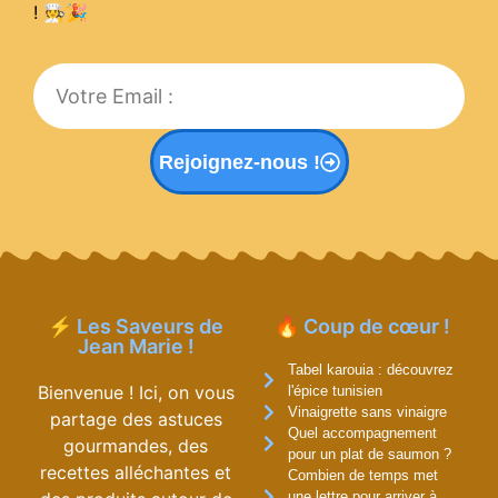
! 🧑‍🍳
🎉
Rejoignez-nous !
⚡ Les Saveurs de
🔥 Coup de cœur !
Jean Marie !
Tabel karouia : découvrez
Bienvenue ! Ici, on vous
l'épice tunisien
Vinaigrette sans vinaigre
partage des astuces
Quel accompagnement
gourmandes, des
pour un plat de saumon ?
recettes alléchantes et
Combien de temps met
une lettre pour arriver à