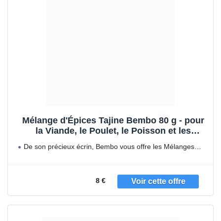
Mélange d'Épices Tajine Bembo 80 g - pour
la Viande, le Poulet, le Poisson et les
Légumes Cuits dans le Plat à Tajine - une
De son précieux écrin, Bembo vous offre les Mélanges
Combinaison Fantastique de Saveurs
d'Épices
d'Afrique du Nord - (Épices pour Tajine)
8 €