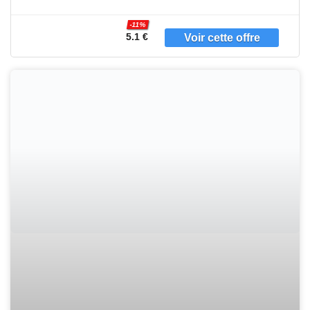
du pack
Ingrédients
-11%
5.1 €