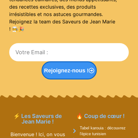
des recettes exclusives, des produits
irrésistibles et nos astuces gourmandes.
Rejoignez la team des Saveurs de Jean Marie
! 🧑‍🍳
🎉
Rejoignez-nous !
⚡ Les Saveurs de
🔥 Coup de cœur !
Jean Marie !
Tabel karouia : découvrez
Bienvenue ! Ici, on vous
l'épice tunisien