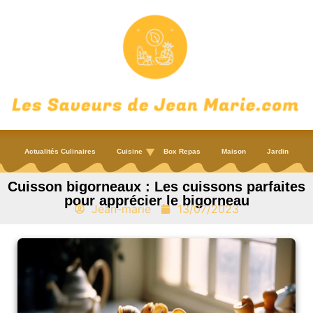
Actualités Culinaires
Cuisine
Box Repas
Maison
Jardin
Cuisson bigorneaux : Les cuissons parfaites
pour apprécier le bigorneau
Jean-marie
13/07/2023