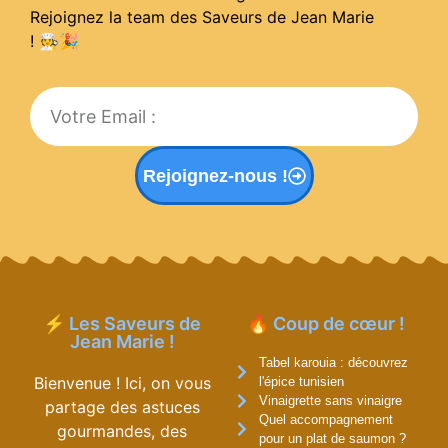
Rejoignez la team des Saveurs de Jean Marie
! 🧑‍🍳
🎉
Rejoignez-nous !
⚡ Les Saveurs de
🔥 Coup de cœur !
Jean Marie !
Tabel karouia : découvrez
Bienvenue ! Ici, on vous
l'épice tunisien
Vinaigrette sans vinaigre
partage des astuces
Quel accompagnement
gourmandes, des
pour un plat de saumon ?