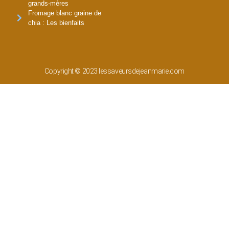
grands-mères
Fromage blanc graine de
chia : Les bienfaits
Copyright © 2023 lessaveursdejeanmarie.com