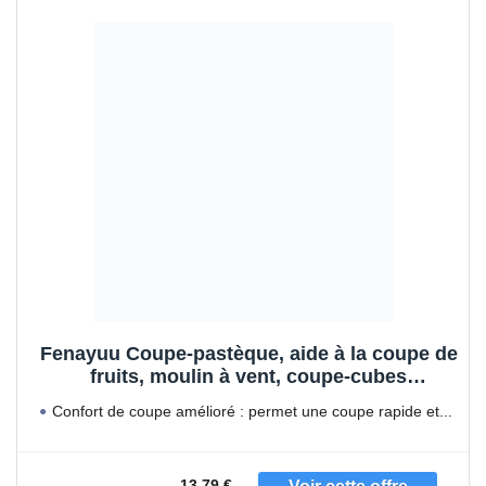
Fenayuu Coupe-pastèque, aide à la coupe de
fruits, moulin à vent, coupe-cubes
multifonction en acier inoxydable pour fruits,
Confort de coupe amélioré : permet une coupe rapide et
ananas pour fêtes, barbecues, pique-niques,
camping, cuisine
13.79 €