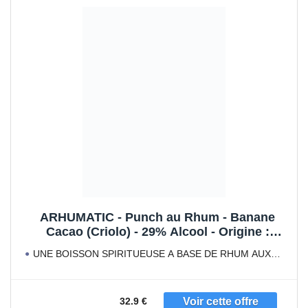
ARHUMATIC - Punch au Rhum - Banane
Cacao (Criolo) - 29% Alcool - Origine :
France - A servir en digéstif ou apéritif -
UNE BOISSON SPIRITUEUSE A BASE DE RHUM AUX
Fabrication artisanale - 70 cl
SAVEURS EXOTIQUES
32.9 €