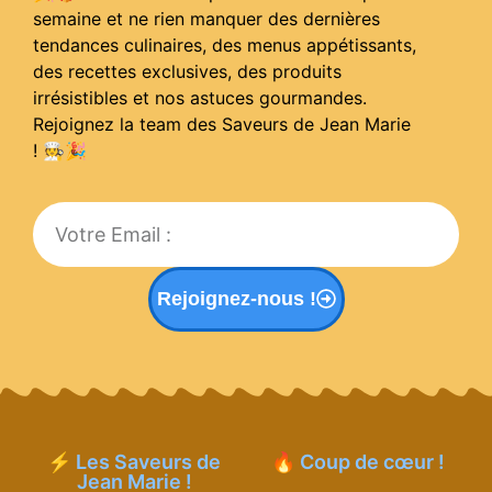
semaine et ne rien manquer des dernières
tendances culinaires, des menus appétissants,
des recettes exclusives, des produits
irrésistibles et nos astuces gourmandes.
Rejoignez la team des Saveurs de Jean Marie
! 🧑‍🍳
🎉
Rejoignez-nous !
⚡ Les Saveurs de
🔥 Coup de cœur !
Jean Marie !