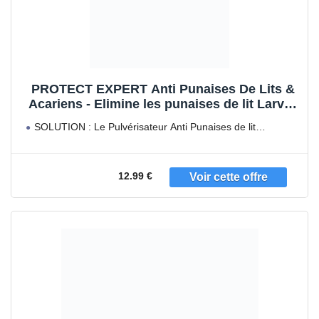
PROTECT EXPERT Anti Punaises De Lits &
Acariens - Elimine les punaises de lit Larves
et Adultes - Prêt à l'emploi 1L - Efficacité
SOLUTION : Le Pulvérisateur Anti Punaises de lit
Longue Duré Matelas,canapés, draps... - Ne
PROTECT EXPERT
tâche Pas - PUPAL1
12.99 €