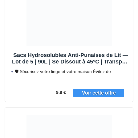
Sacs Hydrosolubles Anti-Punaises de Lit —
Lot de 5 | 90L | Se Dissout à 45°C | Transport
du Linge Contaminé Sans Risque |
🛡️ Sécurisez votre linge et votre maison Évitez de
Biodégradable | Compatible Toutes
disperser
Machines
9.9 €