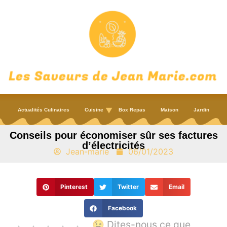
Actualités Culinaires
Cuisine
Box Repas
Maison
Jardin
Conseils pour économiser sûr ses factures
d’électricités
Jean-marie
06/01/2023
Pinterest
Twitter
Email
Facebook
😉 Dites-nous ce que