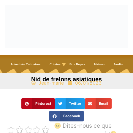
Actualités Culinaires
Cuisine
Box Repas
Maison
Jardin
Nid de frelons asiatiques
Jean-marie
06/01/2023
Pinterest
Twitter
Email
Facebook
😉 Dites-nous ce que