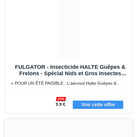
FULGATOR - Insecticide HALTE Guêpes &
Frelons - Spécial Nids et Gros Insectes
dangereux : guêpes, frelons, frelons
POUR UN ÉTÉ PAISIBLE : L'aérosol Halte Guêpes &
asiatiques - Capable de détruire 1 nid entier -
Frelons
Fabriqué en France - 500mL
-24%
9.9 €