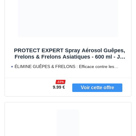
PROTECT EXPERT Spray Aérosol Guêpes,
Frelons & Frelons Asiatiques - 600 ml - Jet
Longue Portée 6m - Efficace Sur Les Nids -
ÉLIMINE GUÊPES & FRELONS : Efficace contre les
Action Choc & Foudroyante - GUEP600N
guêpes européennes,
-33%
9.99 €