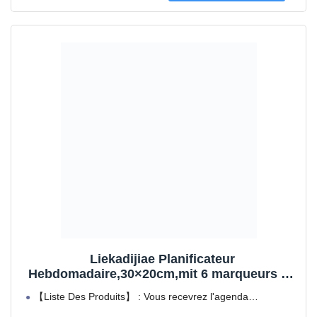
Liekadijiae Planificateur
Hebdomadaire,30×20cm,mit 6 marqueurs de
couleur,1 cordon blanc,1 crochet
【Liste Des Produits】 : Vous recevrez l'agenda
adhésif,Tableau Semaine Effacable,Tableau
hebdomadaire en acrylique,