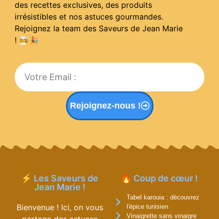
des recettes exclusives, des produits
irrésistibles et nos astuces gourmandes.
Rejoignez la team des Saveurs de Jean Marie
! 🧑‍🍳
🎉
Rejoignez-nous !
⚡ Les Saveurs de
🔥 Coup de cœur !
Jean Marie !
Tabel karouia : découvrez
Bienvenue ! Ici, on vous
l'épice tunisien
Vinaigrette sans vinaigre
partage des astuces